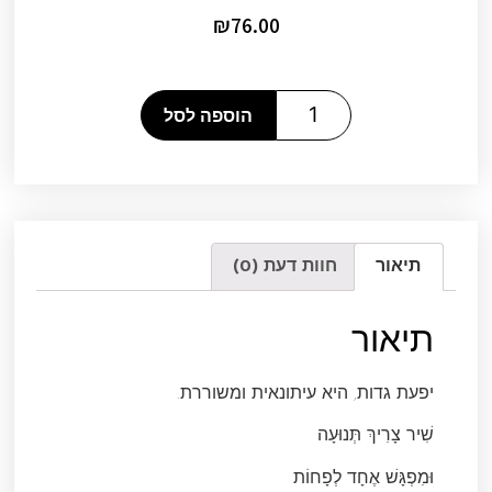
₪
76.00
הוספה לסל
תיאור
חוות דעת (0)
תיאור
יפעת גדות, היא עיתונאית ומשוררת.
שִׁיר צָרִיךְ תְּנוּעָה
וּמִפְגָּשׁ אֶחָד לְפָחוֹת