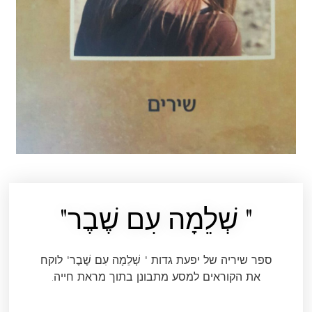
" שְׁלֵמָה עִם שֶׁבֶר"
ספר שיריה של יפעת גדות " שְׁלֵמָה עִם שֶׁבֶר" לוקח
את הקוראים למסע מתבונן בתוך מראת חייה.