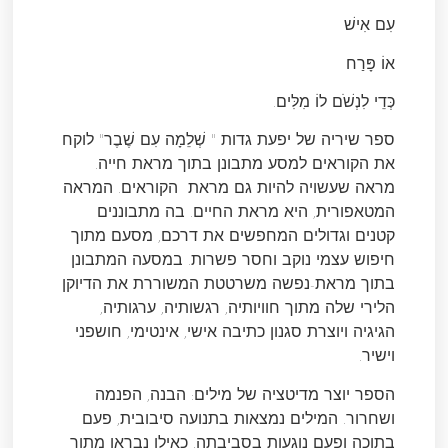
עִם אִישׁ
אוֹ פָּרַח
כְּדֵי לִנְשֹׁם לוֹ מִלִּים.
ספר שיריה של יפעת גדות " שְׁלֵמָה עִם שֶׁבֶר" לוקח
את הקוראים למסע מתבונן בתוך מראת חייה.
מראה שעשויה להיות גם מראת הקוראים. המראה
המטאפורית, היא מראת החיים. בה מתבוננים
קטנים וגדולים המחפשים את דרכם, מסעם מתוך
חיפוש עצמי נוקב וחסר פשרות. במסעה המתבונן
בתוך מראת-נפשה משרטטת המשוררת את הדיוקן
הלירי שלה מתוך חוויותיה, רגשותיה, ערגותיה,
הגיגיה ויוצרת סגנון כתיבה אישי, אינטימי, חושפני
וישיר.
הספר יוצר מדיטציה של מילים: הבנה, הפנמה
ושחרור. המילים נמצאות בתנועה סיבובית, פעם
בתוכה ופעם נוגעות בסביבתה, כאילו נבראו מתוך