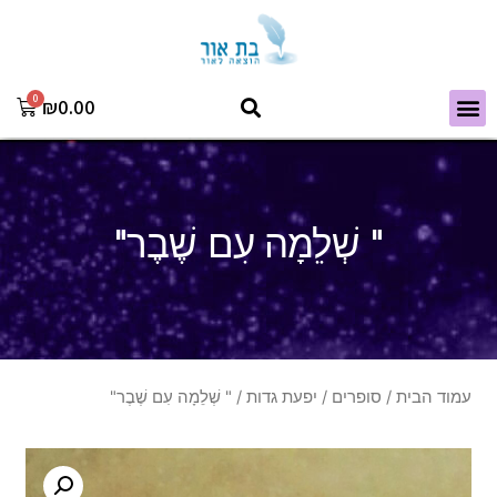
₪
0.00
" שְׁלֵמָה עִם שֶׁבֶר"
עמוד הבית
/
סופרים
/
יפעת גדות
/ " שְׁלֵמָה עִם שֶׁבֶר"