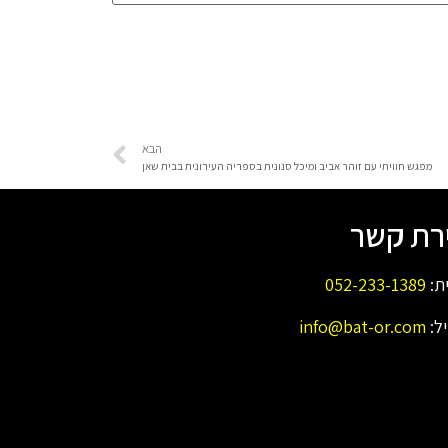
הבא
מפגש חוויתי עם זוהר אביב ומיכל סנונית בספריה העירונית בבית שאן
ירת קשר
ית:
052-233-1389
יל:
info@bat-or.com