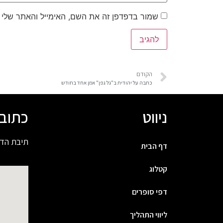
שמור בדפדפן זה את השם, האימייל והאתר שלי
הקודם
כתבה על יהודית ב"גל גפן" אמן אחד בחודש
ניווט
כתוב
תיבת הדואר 6352 חול
דף הבית
קטלוג
דפי סופרים
ליווי התהליך