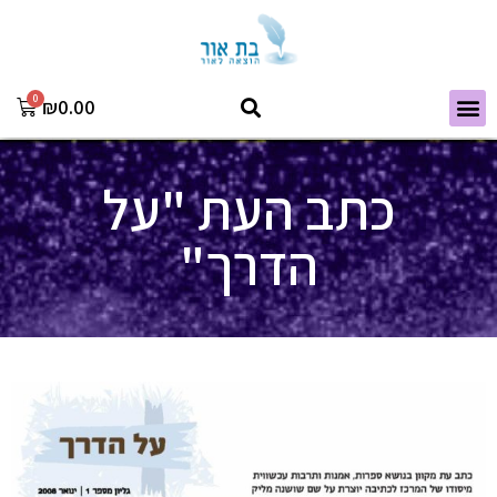
₪
0.00
כתב העת "על
הדרך"